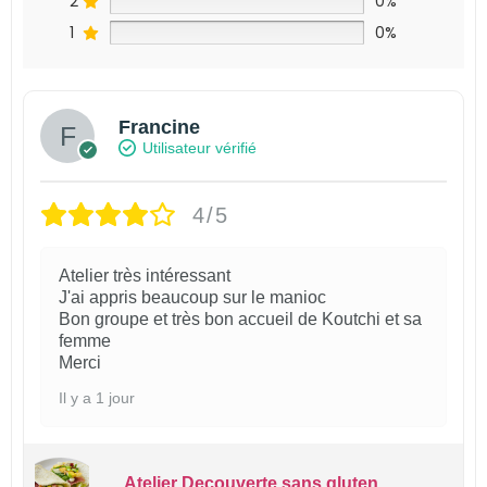
2
0%
1
0%
Francine
Utilisateur vérifié
4/5
Atelier très intéressant
J'ai appris beaucoup sur le manioc
Bon groupe et très bon accueil de Koutchi et sa
femme
Merci
Il y a 1 jour
Atelier Decouverte sans gluten