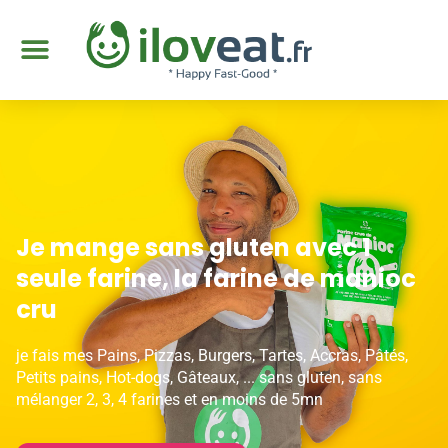
Je mange sans gluten avec 1
seule farine, la farine de manioc
cru
je fais mes Pains, Pizzas, Burgers, Tartes, Accras, Pâtés,
Petits pains, Hot-dogs, Gâteaux, ... sans gluten, sans
mélanger 2, 3, 4 farines et en moins de 5mn