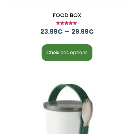
FOOD BOX
Note
23.99
€
–
29.99
€
5.00
sur 5
Choix des options