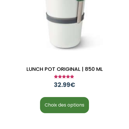
LUNCH POT ORIGINAL | 850 ML
Note
32.99
€
5.00
sur 5
Choix des options