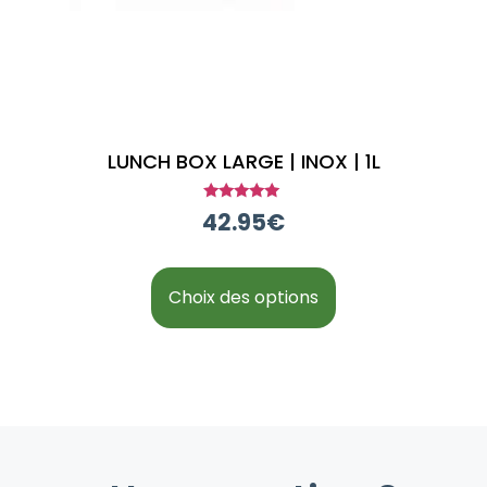
LUNCH BOX LARGE | INOX | 1L
Note
42.95
€
5.00
sur 5
Choix des options