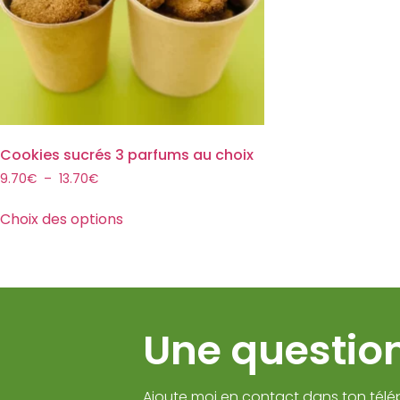
Cookies sucrés 3 parfums au choix
9.70
€
–
13.70
€
Choix des options
Une question
Ajoute moi en contact dans ton télé