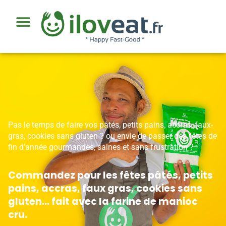
Pas le temps de faire vos pâtés, petits pains, accras, faux-
gras, cookies sans gluten ? ou envie de passer des fêtes de
fin d'année gourmandes, saines et sans frustration ?
Commandez pour les fêtes pâtés, petits
pains, accras, faux gras, cookies sans
gluten... fait avec la farine de manioc
cru.