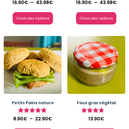
16.90
€
–
43.98
€
16.90
€
–
43.98
€
Note
Note
5.00
5.00
sur 5
sur 5
Choix des options
Choix des options
Petits Pains nature
Faux gras végétal
8.90
€
–
22.90
€
13.90
€
Note
Note
5.00
3.67