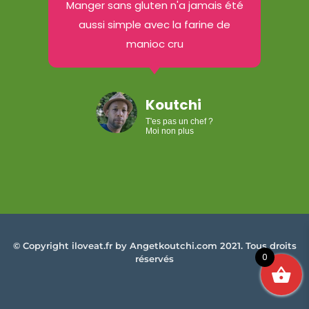
Manger sans gluten n'a jamais été
aussi simple avec la farine de
manioc cru
Koutchi
T'es pas un chef ?
Moi non plus
©
Copyright iloveat.fr by Angetkoutchi.com 2021. Tous droits
0
réservés