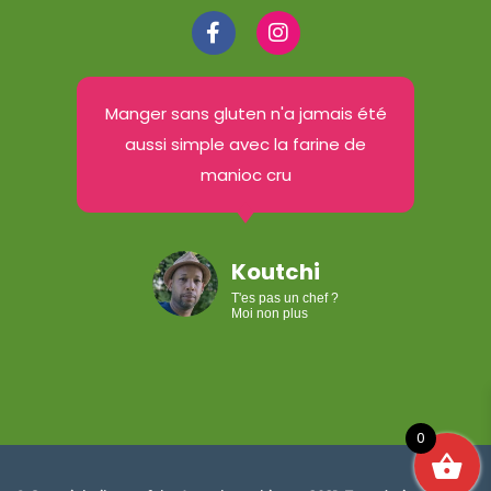
Manger sans gluten n'a jamais été
aussi simple avec la farine de
manioc cru
Koutchi
T'es pas un chef ?
Moi non plus
0