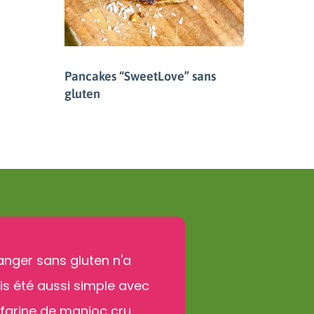
Pancakes “SweetLove” sans
gluten
nger sans gluten n'a
s été aussi simple avec
 farine de manioc cru