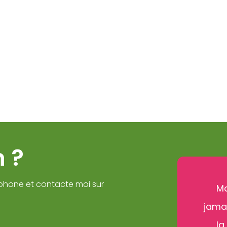
 ?
phone et contacte moi sur
Ma
jamai
la