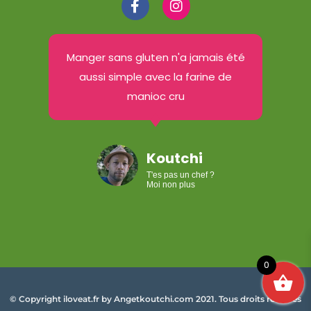
Manger sans gluten n'a jamais été
aussi simple avec la farine de
manioc cru
Koutchi
T'es pas un chef ?
Moi non plus
0
©
Copyright iloveat.fr by Angetkoutchi.com 2021. Tous droits réservés