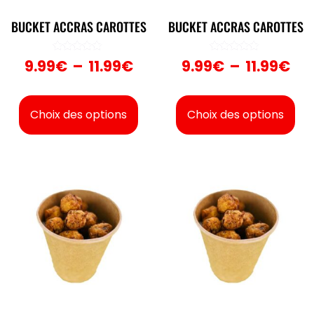
BUCKET ACCRAS CAROTTES
BUCKET ACCRAS CAROTTES
Note
Note
9.99
€
–
11.99
€
9.99
€
–
11.99
€
5.00
5.00
sur 5
sur 5
Choix des options
Choix des options