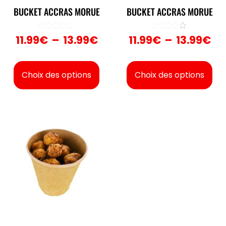
BUCKET ACCRAS MORUE
BUCKET ACCRAS MORUE
Note
Note
11.99
€
–
13.99
€
11.99
€
–
13.99
€
5.00
4.00
sur 5
sur 5
Choix des options
Choix des options