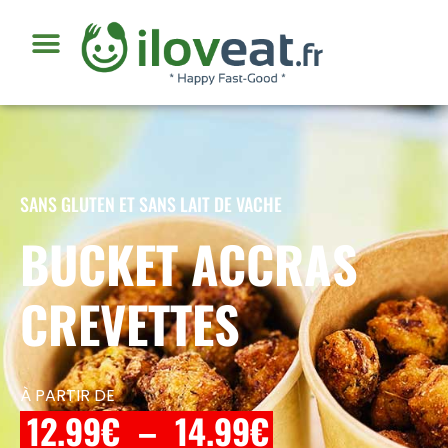
SANS GLUTEN ET SANS LAIT DE VACHE
BUCKET ACCRAS
CREVETTES
À PARTIR DE
12.99
€
–
14.99
€