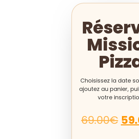
Réser
Missi
Pizz
Choisissez la date so
ajoutez au panier, pui
votre inscriptio
69.00
€
59